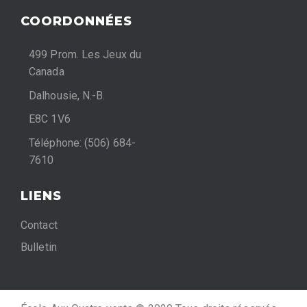
è
COORDONNÉES
n
e
499 Prom. Les Jeux du
Canada
m
Dalhousie, N.-B.
e
E8C 1V6
n
Téléphone: (506) 684-
t
7610
s
LIENS
Contact
Bulletin