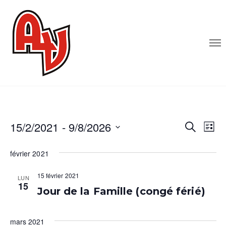
15/2/2021
 - 
9/8/2026
R
N
R
L
E
I
S
e
a
C
S
février 2021
é
H
T
v
c
E
l
E
R
15 février 2021
LUN
e
i
h
C
15
Jour de la Famille (congé férié)
c
H
g
e
E
t
a
i
r
mars 2021