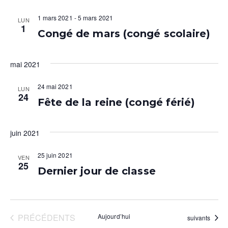
o
t
c
n
1 mars 2021
-
5 mars 2021
LUN
1
i
n
Congé de mars (congé scolaire)
h
e
o
e
z
n
mai 2021
u
e
n
d
24 mai 2021
LUN
t
e
24
e
Fête de la reine (congé férié)
d
n
a
v
a
t
juin 2021
u
e
v
e
25 juin 2021
.
VEN
25
i
Dernier jour de classe
s
g
É
a
v
ÉVÈNEMENTS
PRÉCÉDENTS
Aujourd’hui
Évènements
suivants