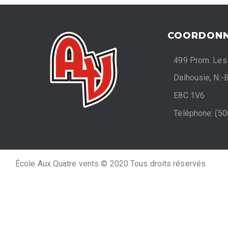
COORDONN
499 Prom. Les
Dalhousie, N.-B
E8C 1V6
Téléphone: (5
École Aux Quatre vents © 2020 Tous droits réservés