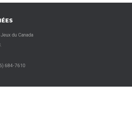
ÉES
 Jeux du Canada
.
06) 684-7610